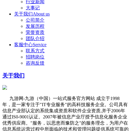
行业新闻
大事记
关于我们
About us
公司简介
发展历程
荣誉资质
团队介绍
客服中心
Service
联系方式
招聘岗位
咨询反馈
关于我们
九游网-九游（中国）一站式服务官方网站 成立于1998
年，是一家专注于"IT专业服务"的高科技服务企业。公司具有
信息产业部认定的系统集成资质和软件企业资质,并于2006年
通过IS0-9001认证。2007年被信息产业厅授予信息化服务企业
优秀供应商。"服务，以思患而豫防之"的服务理念，为用户在
信息系统运营过程中所面临的技术和管理问题提供系统可靠的