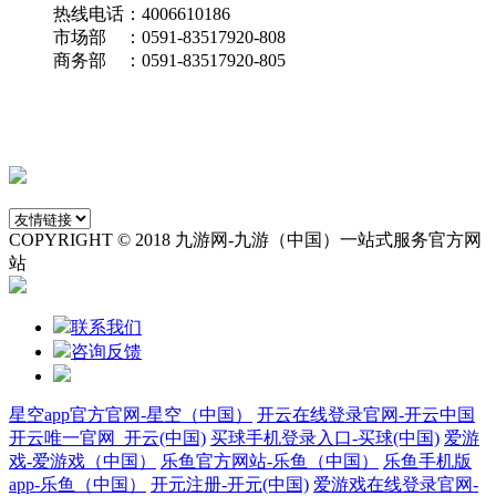
热线电话：4006610186
市场部 ：0591-83517920-808
商务部 ：0591-83517920-805
COPYRIGHT © 2018 九游网-九游（中国）一站式服务官方网
站
联系我们
咨询反馈
星空app官方官网-星空（中国）
开云在线登录官网-开云中国
开云唯一官网_开云(中国)
买球手机登录入口-买球(中国)
爱游
戏-爱游戏（中国）
乐鱼官方网站-乐鱼（中国）
乐鱼手机版
app-乐鱼（中国）
开元注册-开元(中国)
爱游戏在线登录官网-