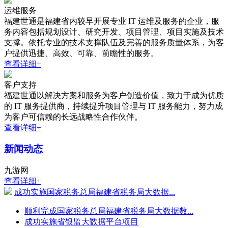
运维服务
福建世通是福建省内较早开展专业 IT 运维及服务的企业，服
务内容包括规划设计、研究开发、项目管理、项目实施及技术
支撑。依托专业的技术支撑队伍及完善的服务质量体系，为客
户提供迅捷、高效、可靠、前瞻性的服务。
查看详细+
客户支持
福建世通以解决方案和服务为客户创造价值，致力于成为优质
的 IT 服务提供商，持续提升项目管理与 IT 服务能力，努力成
为客户可信赖的长远战略性合作伙伴。
查看详细+
新闻动态
九游网
查看详细+
成功实施国家税务总局福建省税务局大数据...
顺利完成国家税务总局福建省税务局大数据数...
成功实施省银监大数据平台项目