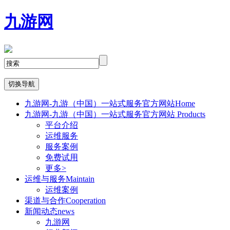
九游网
切换导航
九游网-九游（中国）一站式服务官方网站
Home
九游网-九游（中国）一站式服务官方网站
Products
平台介绍
运维服务
服务案例
免费试用
更多>
运维与服务
Maintain
运维案例
渠道与合作
Cooperation
新闻动态
news
九游网