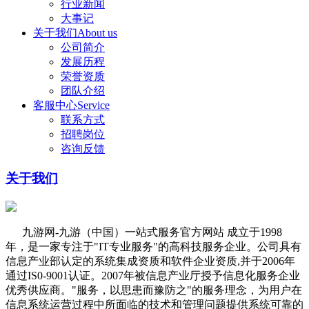
行业新闻
大事记
关于我们
About us
公司简介
发展历程
荣誉资质
团队介绍
客服中心
Service
联系方式
招聘岗位
咨询反馈
关于我们
九游网-九游（中国）一站式服务官方网站 成立于1998
年，是一家专注于"IT专业服务"的高科技服务企业。公司具有
信息产业部认定的系统集成资质和软件企业资质,并于2006年
通过IS0-9001认证。2007年被信息产业厅授予信息化服务企业
优秀供应商。"服务，以思患而豫防之"的服务理念，为用户在
信息系统运营过程中所面临的技术和管理问题提供系统可靠的