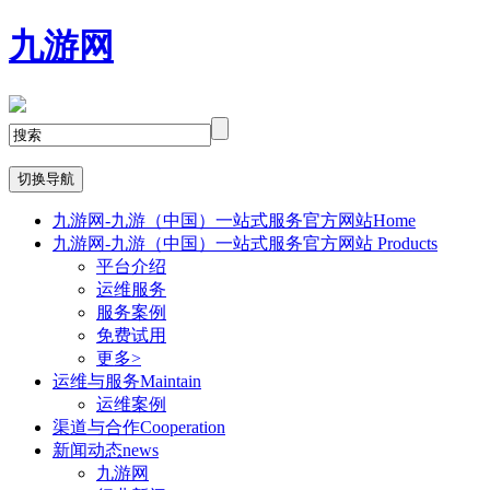
九游网
切换导航
九游网-九游（中国）一站式服务官方网站
Home
九游网-九游（中国）一站式服务官方网站
Products
平台介绍
运维服务
服务案例
免费试用
更多>
运维与服务
Maintain
运维案例
渠道与合作
Cooperation
新闻动态
news
九游网