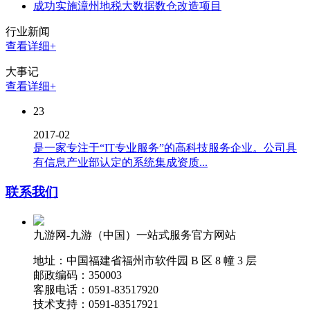
成功实施漳州地税大数据数仓改造项目
行业新闻
查看详细+
大事记
查看详细+
23
2017-02
是一家专注于“IT专业服务”的高科技服务企业。公司具
有信息产业部认定的系统集成资质...
联系我们
九游网-九游（中国）一站式服务官方网站
地址：中国福建省福州市软件园 B 区 8 幢 3 层
邮政编码：350003
客服电话：0591-83517920
技术支持：0591-83517921