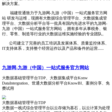
解决方案。
福建世通致力于九游网-九游（中国）一站式服务官方网
站 研发与运维，现拥有大数据综合管理平台、大数据集成管
理平台、大数据分析平台等一批具有国内先进水平的九游网-
九游（中国）一站式服务官方网站 ，拥有多年从事
税务、银
行、零售、制造等行业的
大数据运维实施经验的专业团队。
公司建立了完善的员工培训及发展体系、质量监控体系、
IT支持体系，支持整个经营运作以及产品和备件的运营......
九游网-九游（中国）一站式服务官方网站
大数据基础管理平台TDP、大数据集成平台Konw
DataIntergration、世通大数据分析平台KnowBI、案例分享、免
费试用
大数据基础管理平台TDP
大数据一栈式综合管理平台以云存储为基石，以云计算为处理