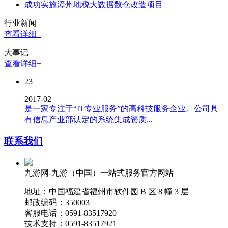
成功实施漳州地税大数据数仓改造项目
行业新闻
查看详细+
大事记
查看详细+
23
2017-02
是一家专注于“IT专业服务”的高科技服务企业。公司具
有信息产业部认定的系统集成资质...
联系我们
九游网-九游（中国）一站式服务官方网站
地址：中国福建省福州市软件园 B 区 8 幢 3 层
邮政编码：350003
客服电话：0591-83517920
技术支持：0591-83517921