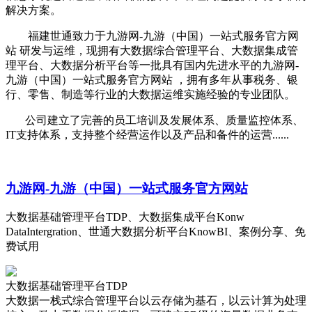
解决方案。
福建世通致力于九游网-九游（中国）一站式服务官方网
站 研发与运维，现拥有大数据综合管理平台、大数据集成管
理平台、大数据分析平台等一批具有国内先进水平的九游网-
九游（中国）一站式服务官方网站 ，拥有多年从事
税务、银
行、零售、制造等行业的
大数据运维实施经验的专业团队。
公司建立了完善的员工培训及发展体系、质量监控体系、
IT支持体系，支持整个经营运作以及产品和备件的运营......
九游网-九游（中国）一站式服务官方网站
大数据基础管理平台TDP、大数据集成平台Konw
DataIntergration、世通大数据分析平台KnowBI、案例分享、免
费试用
大数据基础管理平台TDP
大数据一栈式综合管理平台以云存储为基石，以云计算为处理