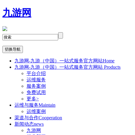
九游网
切换导航
九游网-九游（中国）一站式服务官方网站
Home
九游网-九游（中国）一站式服务官方网站
Products
平台介绍
运维服务
服务案例
免费试用
更多>
运维与服务
Maintain
运维案例
渠道与合作
Cooperation
新闻动态
news
九游网