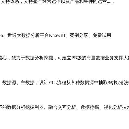
体系，支持整个经营运作以及产品和备件的运营......
ration、世通大数据分析平台KnowBI、案例分享、免费试用
心，致力于数据分析挖掘，可建立PB级的海量数据业务支撑大数
数据源、主数据；设计ETL流程从各种数据源中抽取/转换/清
下的数据分析挖掘利器。融合交互分析、数据挖掘、视化分析技