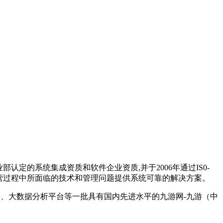
认定的系统集成资质和软件企业资质,并于2006年通过IS0-
统运营过程中所面临的技术和管理问题提供系统可靠的解决方案。
、大数据分析平台等一批具有国内先进水平的九游网-九游（中