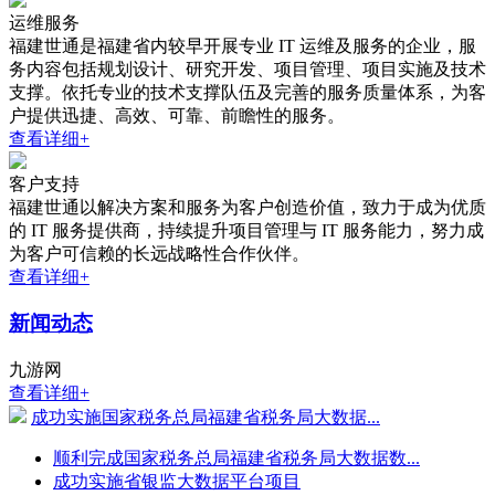
运维服务
福建世通是福建省内较早开展专业 IT 运维及服务的企业，服
务内容包括规划设计、研究开发、项目管理、项目实施及技术
支撑。依托专业的技术支撑队伍及完善的服务质量体系，为客
户提供迅捷、高效、可靠、前瞻性的服务。
查看详细+
客户支持
福建世通以解决方案和服务为客户创造价值，致力于成为优质
的 IT 服务提供商，持续提升项目管理与 IT 服务能力，努力成
为客户可信赖的长远战略性合作伙伴。
查看详细+
新闻动态
九游网
查看详细+
成功实施国家税务总局福建省税务局大数据...
顺利完成国家税务总局福建省税务局大数据数...
成功实施省银监大数据平台项目