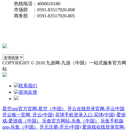
热线电话：4006610186
市场部 ：0591-83517920-808
商务部 ：0591-83517920-805
COPYRIGHT © 2018 九游网-九游（中国）一站式服务官方网
站
联系我们
咨询反馈
星空app官方官网-星空（中国）
开云在线登录官网-开云中国
开云唯一官网_开云(中国)
买球手机登录入口-买球(中国)
爱游
戏-爱游戏（中国）
乐鱼官方网站-乐鱼（中国）
乐鱼手机版
app-乐鱼（中国）
开元注册-开元(中国)
爱游戏在线登录官网-