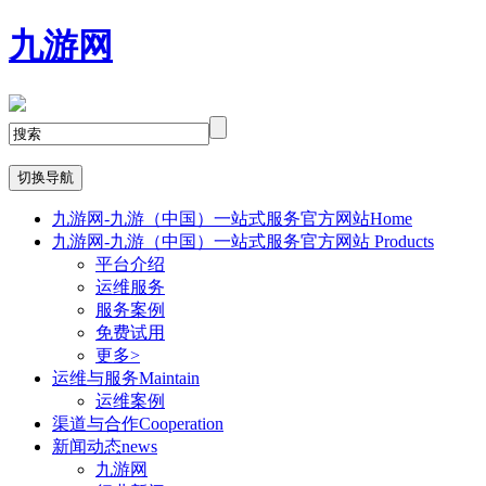
九游网
切换导航
九游网-九游（中国）一站式服务官方网站
Home
九游网-九游（中国）一站式服务官方网站
Products
平台介绍
运维服务
服务案例
免费试用
更多>
运维与服务
Maintain
运维案例
渠道与合作
Cooperation
新闻动态
news
九游网