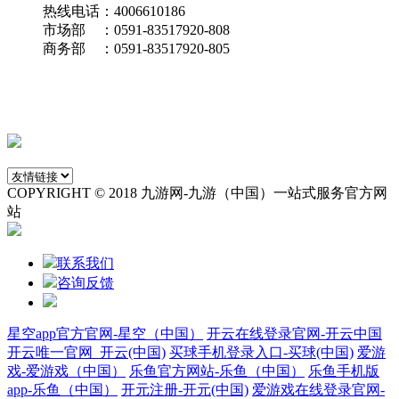
热线电话：4006610186
市场部 ：0591-83517920-808
商务部 ：0591-83517920-805
COPYRIGHT © 2018 九游网-九游（中国）一站式服务官方网
站
联系我们
咨询反馈
星空app官方官网-星空（中国）
开云在线登录官网-开云中国
开云唯一官网_开云(中国)
买球手机登录入口-买球(中国)
爱游
戏-爱游戏（中国）
乐鱼官方网站-乐鱼（中国）
乐鱼手机版
app-乐鱼（中国）
开元注册-开元(中国)
爱游戏在线登录官网-