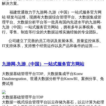
解决方案。
福建世通致力于九游网-九游（中国）一站式服务官方网
站 研发与运维，现拥有大数据综合管理平台、大数据集成管
理平台、大数据分析平台等一批具有国内先进水平的九游网-
九游（中国）一站式服务官方网站 ，拥有多年从事
税务、银
行、零售、制造等行业的
大数据运维实施经验的专业团队。
公司建立了完善的员工培训及发展体系、质量监控体系、
IT支持体系，支持整个经营运作以及产品和备件的运营......
九游网-九游（中国）一站式服务官方网站
大数据基础管理平台TDP、大数据集成平台Konw
DataIntergration、世通大数据分析平台KnowBI、案例分享、免
费试用
大数据基础管理平台TDP
大数据一栈式综合管理平台以云存储为基石，以云计算为处理